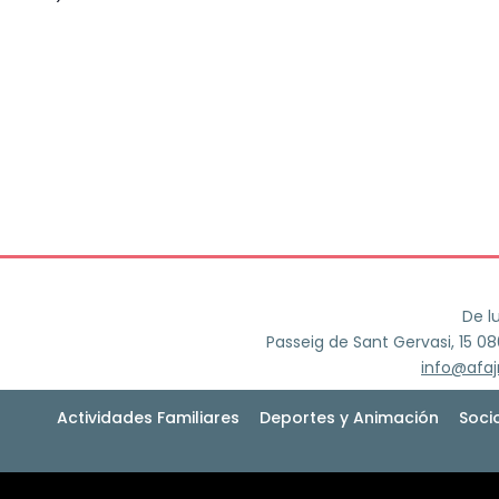
De l
Passeig de Sant Gervasi, 15 0
info@afa
Actividades Familiares
Deportes y Animación
Soci