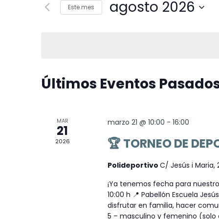
agosto 2026
Busca
Este mes
Eventos
búsqueda
Seleccionar
para
fecha.
la
y
palabra
clave.
Últimos Eventos Pasado
Calendario
vistas
de
de
MAR
marzo 21 @ 10:00
-
16:00
21
🏆 TORNEO DE DEP
2026
Eventos
Eventos
Polideportivo
C/ Jesús i Maria,
¡Ya tenemos fecha para nuestro
10:00 h 📍 Pabellón Escuela Jesú
disfrutar en familia, hacer comu
5 – masculino y femenino (solo 