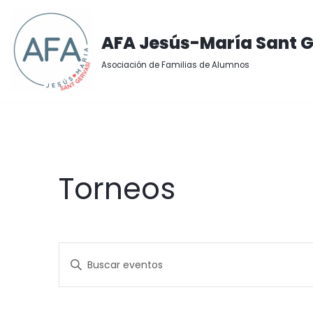
Saltar
AFA Jesús-María Sant G
al
Asociación de Familias de Alumnos
contenido
Torneos
Navegación
Introduce
la
palabra
de
clave.