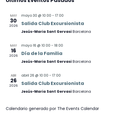
Últimos Eventos Pasados
y
de
Eventos
vistas
mayo 30 @ 10:00
-
17:00
Eve
MAY
30
Salida Club Excursionista
2026
de
Jesús-Maria Sant Gervasi
Barcelona
Evento
mayo 16 @ 10:00
-
18:00
MAY
16
Día de la Familia
2026
Jesús-Maria Sant Gervasi
Barcelona
abril 26 @ 10:00
-
17:00
ABR
26
Salida Club Excursionista
2026
Jesús-Maria Sant Gervasi
Barcelona
Calendario generado por
The Events Calendar