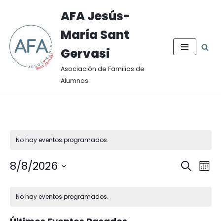
AFA Jesús-
Saltar
María Sant
al
contenido
Gervasi
Asociación de Familias de
Alumnos
No hay eventos programados.
8/8/2026
Naveg
BUSCAR
Nav
MES
Seleccionar
de
de
Calendario
fecha.
No hay eventos programados.
búsqu
vist
de