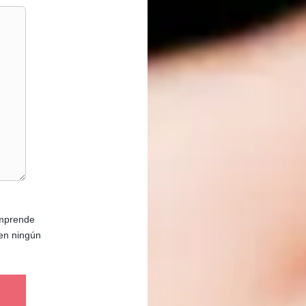
omprende
en ningún