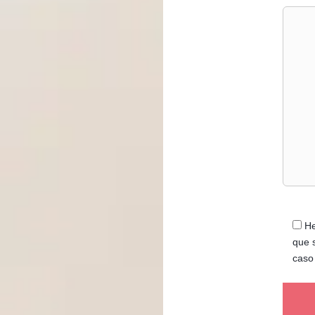
He
que 
caso