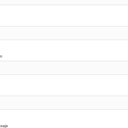
no
saje