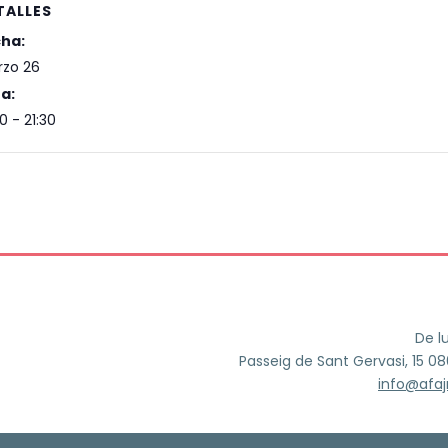
TALLES
ha:
zo 26
a:
0 - 21:30
De l
Passeig de Sant Gervasi, 15 0
info@afa