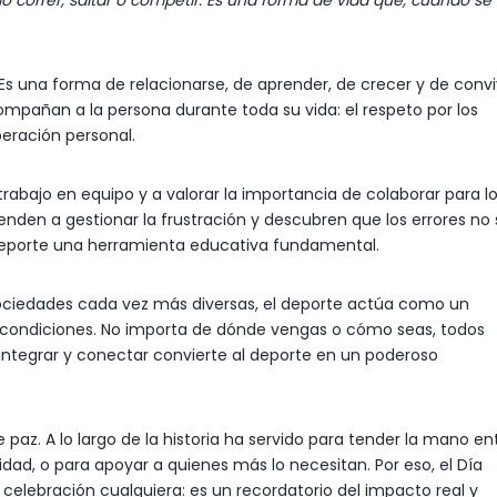
lo correr, saltar o competir. Es una forma de vida que, cuando se
Es una forma de relacionarse, de aprender, de crecer y de conviv
compañan a la persona durante toda su vida: el respeto por los
peración personal.
trabajo en equipo y a valorar la importancia de colaborar para l
enden a gestionar la frustración y descubren que los errores no
 deporte una herramienta educativa fundamental.
n sociedades cada vez más diversas, el deporte actúa como un
o condiciones. No importa de dónde vengas o cómo seas, todos
 integrar y conectar convierte al deporte en un poderoso
 paz. A lo largo de la historia ha servido para tender la mano en
ad, o para apoyar a quienes más lo necesitan. Por eso, el Día
a celebración cualquiera: es un recordatorio del impacto real y