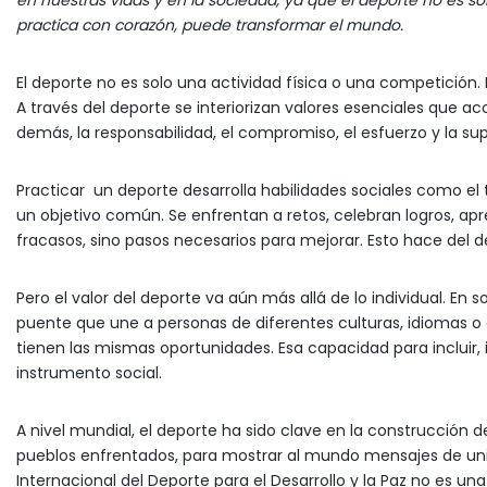
en nuestras vidas y en la sociedad, ya que el deporte no es so
practica con corazón, puede transformar el mundo.
El deporte no es solo una actividad física o una competición. 
A través del deporte se interiorizan valores esenciales que a
demás, la responsabilidad, el compromiso, el esfuerzo y la su
Practicar un deporte desarrolla habilidades sociales como el 
un objetivo común. Se enfrentan a retos, celebran logros, apr
fracasos, sino pasos necesarios para mejorar. Esto hace del
Pero el valor del deporte va aún más allá de lo individual. E
puente que une a personas de diferentes culturas, idiomas 
tienen las mismas oportunidades. Esa capacidad para incluir,
instrumento social.
A nivel mundial, el deporte ha sido clave en la construcción de
pueblos enfrentados, para mostrar al mundo mensajes de unid
Internacional del Deporte para el Desarrollo y la Paz no es un