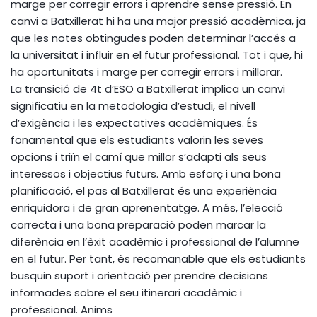
marge per corregir errors i aprendre sense pressió. En
canvi a Batxillerat hi ha una major pressió acadèmica, ja
que les notes obtingudes poden determinar l’accés a
la universitat i influir en el futur professional. Tot i que, hi
ha oportunitats i marge per corregir errors i millorar.
La transició de 4t d’ESO a Batxillerat implica un canvi
significatiu en la metodologia d’estudi, el nivell
d’exigència i les expectatives acadèmiques. És
fonamental que els estudiants valorin les seves
opcions i triïn el camí que millor s’adapti als seus
interessos i objectius futurs. Amb esforç i una bona
planificació, el pas al Batxillerat és una experiència
enriquidora i de gran aprenentatge. A més, l’elecció
correcta i una bona preparació poden marcar la
diferència en l’èxit acadèmic i professional de l’alumne
en el futur. Per tant, és recomanable que els estudiants
busquin suport i orientació per prendre decisions
informades sobre el seu itinerari acadèmic i
professional. Anims