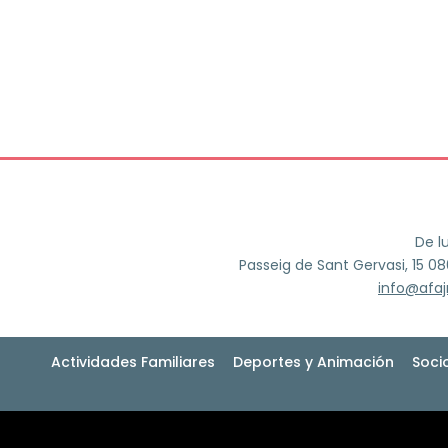
De l
Passeig de Sant Gervasi, 15 0
info@afa
Actividades Familiares
Deportes y Animación
Soci