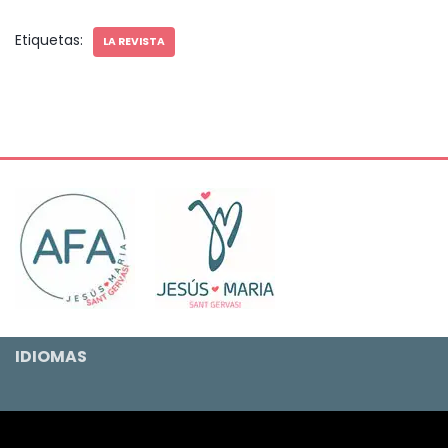
Etiquetas:
LA REVISTA
IDIOMAS
Neve
| Funciona gracias a
WordPress